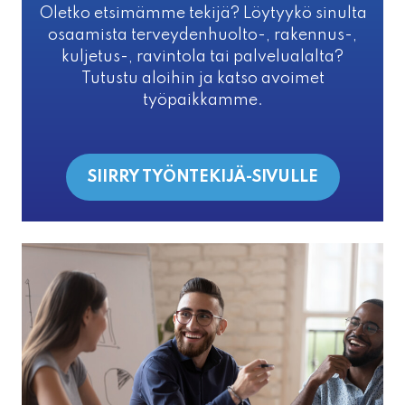
Oletko etsimämme tekijä? Löytyykö sinulta
osaamista terveydenhuolto-, rakennus-,
kuljetus-, ravintola tai palvelualalta?
Tutustu aloihin ja katso avoimet
työpaikkamme.
SIIRRY TYÖNTEKIJÄ-SIVULLE