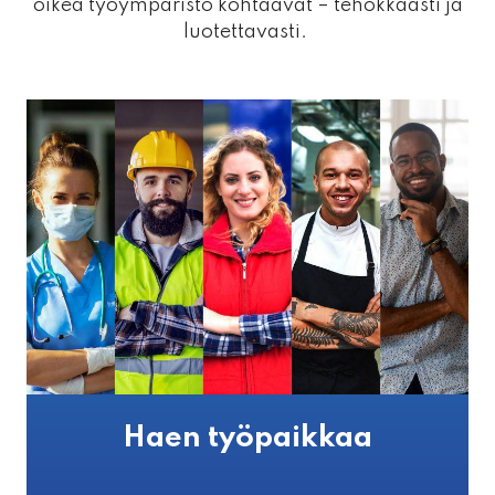
oikea työympäristö kohtaavat – tehokkaasti ja
luotettavasti.
Haen työpaikkaa